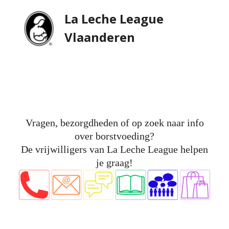
Skip
Open
Close
La Leche League
to
mobile
mobile
Vlaanderen
content
menu
menu
Vragen, bezorgdheden of op zoek naar info
over borstvoeding?
De vrijwilligers van La Leche League helpen
je graag!