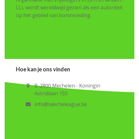
LLL wordt wereldwijd gezien als een autoriteit
op het gebied van borstvoeding.
Hoe kan je ons vinden
B-2800 Mechelen - Koningin
Astridlaan 155
info@lalecheleague.be