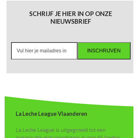
SCHRIJF JE HIER IN OP ONZE
NIEUWSBRIEF
Vul
INSCHRIJVEN
hier
je
mailadres
in
La Leche League Vlaanderen
La Leche League is uitgegroeid tot een
organisatie met vrijwilligers in zo’n 65 landen.