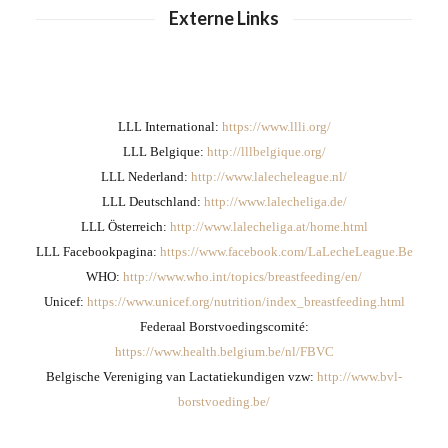
Externe Links
LLL International:
https://www.llli.org/
LLL Belgique:
http://lllbelgique.org/
LLL Nederland:
http://www.lalecheleague.nl/
LLL Deutschland:
http://www.lalecheliga.de/
LLL Österreich:
http://www.lalecheliga.at/home.html
LLL Facebookpagina:
https://www.facebook.com/LaLecheLeague.Be
WHO:
http://www.who.int/topics/breastfeeding/en/
Unicef:
https://www.unicef.org/nutrition/index_breastfeeding.html
Federaal Borstvoedingscomité:
https://www.health.belgium.be/nl/FBVC
Belgische Vereniging van Lactatiekundigen vzw:
http://www.bvl-
borstvoeding.be/