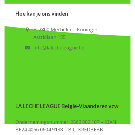
Hoe kan je ons vinden
B-2800 Mechelen - Koningin
Astridlaan 155
info@lalecheleague.be
LA LECHE LEAGUE België-Vlaanderen vzw
Ondernemingsnummer: 0563.802.107 – IBAN:
BE24 4066 0604 9138 – BIC: KREDBEBB