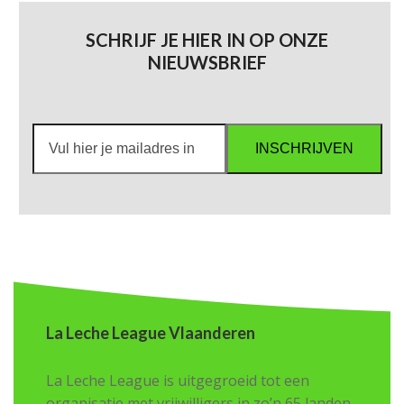
SCHRIJF JE HIER IN OP ONZE
NIEUWSBRIEF
Vul
INSCHRIJVEN
hier
je
mailadres
in
La Leche League Vlaanderen
La Leche League is uitgegroeid tot een
organisatie met vrijwilligers in zo’n 65 landen.