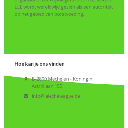
LLL wordt wereldwijd gezien als een autoriteit
op het gebied van borstvoeding.
Hoe kan je ons vinden
B-2800 Mechelen - Koningin
Astridlaan 155
info@lalecheleague.be