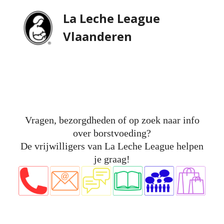
Skip
Open
Close
La Leche League
to
mobile
mobile
Vlaanderen
content
menu
menu
Vragen, bezorgdheden of op zoek naar info
over borstvoeding?
De vrijwilligers van La Leche League helpen
je graag!