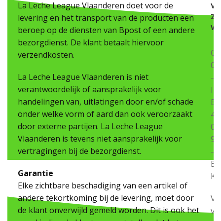
v
La Leche League Vlaanderen doet voor de
z
levering en het transport van de producten een
w
beroep op de diensten van Bpost of een andere
bezorgdienst. De klant betaalt hiervoor
On
verzendkosten.
05
La Leche League Vlaanderen is niet
–
verantwoordelijk of aansprakelijk voor
IB
handelingen van, uitlatingen door en/of schade
BE
onder welke vorm of aard dan ook veroorzaakt
40
door externe partijen. La Leche League
06
Vlaanderen is tevens niet aansprakelijk voor
91
vertragingen bij de bezorgdienst.
–
BI
Garantie
KR
Elke zichtbare beschadiging van een artikel of
andere tekortkoming bij de levering, moet door
Vr
de klant onverwijld gemeld worden. Dit is ook het
va