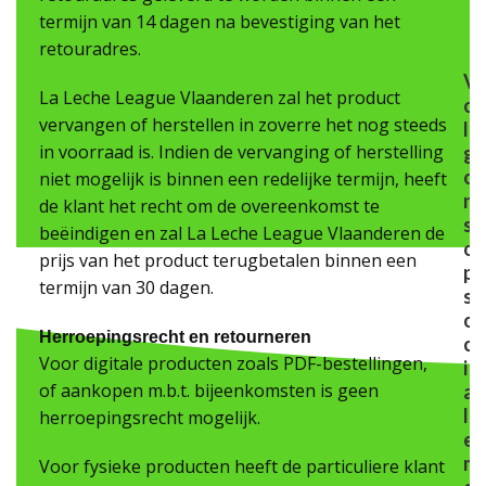
termijn van 14 dagen na bevestiging van het
retouradres.
V
La Leche League Vlaanderen zal het product
o
vervangen of herstellen in zoverre het nog steeds
l
in voorraad is. Indien de vervanging of herstelling
g
o
niet mogelijk is binnen een redelijke termijn, heeft
n
de klant het recht om de overeenkomst te
s
beëindigen en zal La Leche League Vlaanderen de
o
prijs van het product terugbetalen binnen een
p
termijn van 30 dagen.
s
o
Herroepingsrecht en retourneren
c
Voor digitale producten zoals PDF-bestellingen,
i
of aankopen m.b.t. bijeenkomsten is geen
a
l
herroepingsrecht mogelijk.
e
m
Voor fysieke producten heeft de particuliere klant