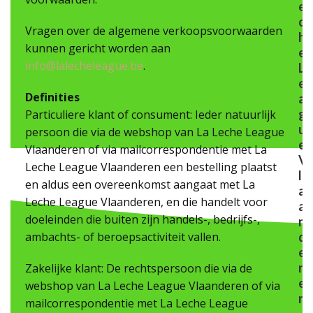
e
c
Vragen over de algemene verkoopsvoorwaarden
h
kunnen gericht worden aan
e
info@lalecheleague.be
.
L
e
Definities
a
g
Particuliere klant of consument: Ieder natuurlijk
u
persoon die via de webshop van La Leche League
e
Vlaanderen of via mailcorrespondentie met La
V
Leche League Vlaanderen een bestelling plaatst
l
en aldus een overeenkomst aangaat met La
a
Leche League Vlaanderen, en die handelt voor
a
doeleinden die buiten zijn handels-, bedrijfs-,
n
ambachts- of beroepsactiviteit vallen.
d
e
r
Zakelijke klant: De rechtspersoon die via de
e
webshop van La Leche League Vlaanderen of via
n
mailcorrespondentie met La Leche League