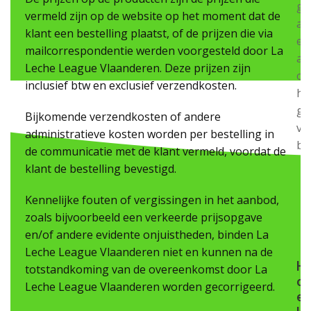
ge
vermeld zijn op de website op het moment dat de
al
klant een bestelling plaatst, of de prijzen die via
ee
mailcorrespondentie werden voorgesteld door La
au
Leche League Vlaanderen. Deze prijzen zijn
op
inclusief btw en exclusief verzendkosten.
he
ge
Bijkomende verzendkosten of andere
va
administratieve kosten worden per bestelling in
bo
de communicatie met de klant vermeld, voordat de
klant de bestelling bevestigd.
Kennelijke fouten of vergissingen in het aanbod,
zoals bijvoorbeeld een verkeerde prijsopgave
en/of andere evidente onjuistheden, binden La
Leche League Vlaanderen niet en kunnen na de
H
totstandkoming van de overeenkomst door La
o
Leche League Vlaanderen worden gecorrigeerd.
e