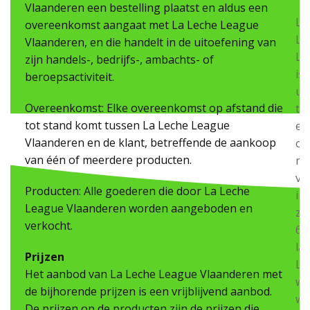
Vlaanderen een bestelling plaatst en aldus een
La
overeenkomst aangaat met La Leche League
Le
Vlaanderen, en die handelt in de uitoefening van
Le
zijn handels-, bedrijfs-, ambachts- of
is
beroepsactiviteit.
ui
Overeenkomst: Elke overeenkomst op afstand die
to
tot stand komt tussen La Leche League
ee
Vlaanderen en de klant, betreffende de aankoop
or
van één of meerdere producten.
me
vri
Producten: Alle goederen die door La Leche
in
League Vlaanderen worden aangeboden en
zo
verkocht.
65
la
Prijzen
LL
Het aanbod van La Leche League Vlaanderen met
wo
de bijhorende prijzen is een vrijblijvend aanbod.
we
De prijzen op de producten zijn de prijzen die