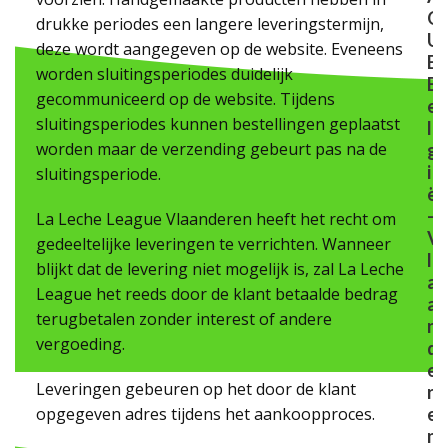
G
drukke periodes een langere leveringstermijn,
U
deze wordt aangegeven op de website. Eveneens
E
worden sluitingsperiodes duidelijk
B
gecommuniceerd op de website. Tijdens
e
sluitingsperiodes kunnen bestellingen geplaatst
l
worden maar de verzending gebeurt pas na de
g
i
sluitingsperiode.
ë
-
La Leche League Vlaanderen heeft het recht om
V
gedeeltelijke leveringen te verrichten. Wanneer
l
blijkt dat de levering niet mogelijk is, zal La Leche
a
League het reeds door de klant betaalde bedrag
a
terugbetalen zonder interest of andere
n
vergoeding.
d
e
Leveringen gebeuren op het door de klant
r
opgegeven adres tijdens het aankoopproces.
e
n