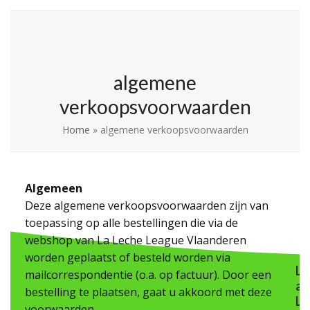
Skip
Open
Close
La Leche League
to
mobile
mobile
Vlaanderen
content
menu
menu
algemene
verkoopsvoorwaarden
Home
»
algemene verkoopsvoorwaarden
Algemeen
Deze algemene verkoopsvoorwaarden zijn van
toepassing op alle bestellingen die via de
webshop van La Leche League Vlaanderen
worden geplaatst of besteld worden via
L
mailcorrespondentie (o.a. op factuur). Door een
a
bestelling te plaatsen, gaat u akkoord met deze
L
voorwaarden.