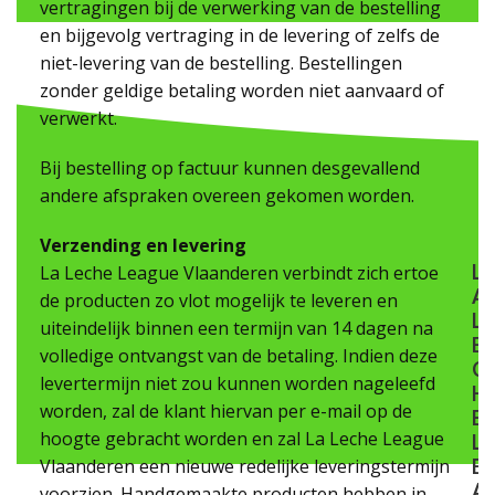
vertragingen bij de verwerking van de bestelling
en bijgevolg vertraging in de levering of zelfs de
niet-levering van de bestelling. Bestellingen
zonder geldige betaling worden niet aanvaard of
verwerkt.
Bij bestelling op factuur kunnen desgevallend
andere afspraken overeen gekomen worden.
Verzending en levering
L
La Leche League Vlaanderen verbindt zich ertoe
A
de producten zo vlot mogelijk te leveren en
L
uiteindelijk binnen een termijn van 14 dagen na
E
volledige ontvangst van de betaling. Indien deze
C
levertermijn niet zou kunnen worden nageleefd
H
worden, zal de klant hiervan per e-mail op de
E
hoogte gebracht worden en zal La Leche League
L
Vlaanderen een nieuwe redelijke leveringstermijn
E
A
voorzien. Handgemaakte producten hebben in