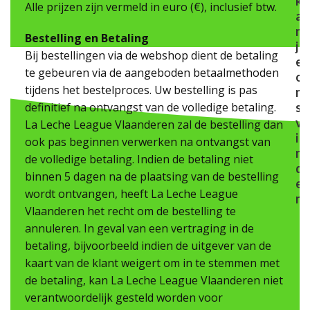
k
Alle prijzen zijn vermeld in euro (€), inclusief btw.
a
n
Bestelling en Betaling
j
Bij bestellingen via de webshop dient de betaling
e
te gebeuren via de aangeboden betaalmethoden
o
tijdens het bestelproces. Uw bestelling is pas
n
definitief na ontvangst van de volledige betaling.
s
v
La Leche League Vlaanderen zal de bestelling dan
i
ook pas beginnen verwerken na ontvangst van
n
de volledige betaling. Indien de betaling niet
d
binnen 5 dagen na de plaatsing van de bestelling
e
wordt ontvangen, heeft La Leche League
n
Vlaanderen het recht om de bestelling te
annuleren. In geval van een vertraging in de
betaling, bijvoorbeeld indien de uitgever van de
kaart van de klant weigert om in te stemmen met
de betaling, kan La Leche League Vlaanderen niet
verantwoordelijk gesteld worden voor