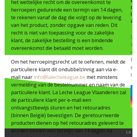
e
het wettelijke recht om de overeenkomst te
d
herroepen gedurende een termijn van 14 dagen,
i
te rekenen vanaf de dag die volgt op de levering
a
van het product, zonder opgave van reden. Dit
recht is niet van toepassing voor de zakelijke
LL
klant, de zakelijke bestelling is een bindende
Vl
overeenkomst die betaald moet worden.
op
Fa
Om het herroepingsrecht uit te oefenen, meldt de
en
particuliere klant dit ondubbelzinnig aan via e-
In
mail naar
info@lalecheleague.be
met minstens
vermelding van de bestelnummer en naam van de
particuliere klant. La Leche League Vlaanderen zal
de particuliere klant per e-mail een
ontvangstbewijs sturen en het retouradres
(binnen België) bevestigen. De geretourneerde
producten dienen op het retouradres geleverd te
worden binnen een termijn van 14 dagen na
La