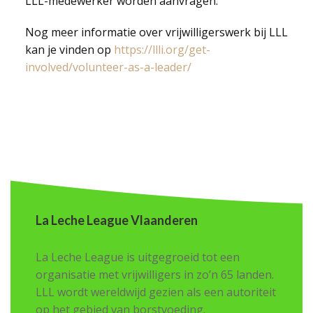
LLL-medewerker worden aanvragen.
Nog meer informatie over vrijwilligerswerk bij LLL
kan je vinden op
https://llli.org/get-
involved/volunteer-as-a-leader/
La Leche League Vlaanderen
La Leche League is uitgegroeid tot een
organisatie met vrijwilligers in zo’n 65 landen.
LLL wordt wereldwijd gezien als een autoriteit
op het gebied van borstvoeding.