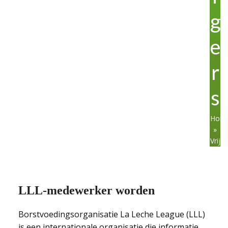
g
e
r
s
Hom
»
Vrijwi
LLL-medewerker worden
Borstvoedingsorganisatie La Leche League (LLL)
is een internationale organisatie die informatie