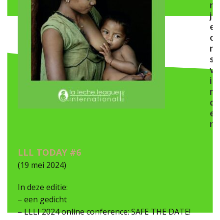
n
j
e
o
n
s
v
i
n
d
e
n
LLL TODAY #6
(19 mei 2024)
In deze editie:
– een gedicht
– LLLI 2024 online conference: SAFE THE DATE!