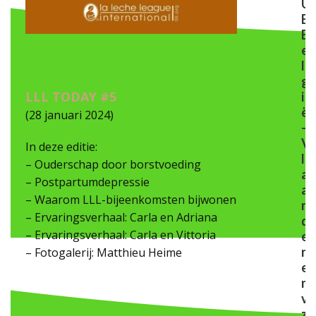
U
E
B
e
l
g
LLL TODAY #5
i
ë
(28 januari 2024)
-
V
In deze editie:
l
– Ouderschap door borstvoeding
a
– Postpartumdepressie
a
– Waarom LLL-bijeenkomsten bijwonen
n
– Ervaringsverhaal: Carla en Adriana
d
– Ervaringsverhaal: Carla en Vittoria
e
r
– Fotogalerij: Matthieu Heime
e
n
v
z