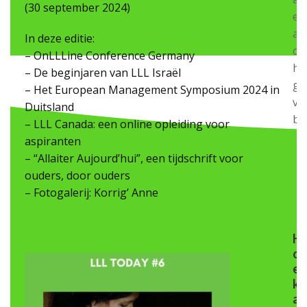
(30 september 2024)
ee
au
In deze editie:
op
– OnLLLine Conference Germany
he
– De beginjaren van LLL Israël
ge
– Het European Management Symposium 2024 in
va
Duitsland
bo
– LLL Canada: een online opleiding voor
aspiranten
– “Allaiter Aujourd’hui”, een tijdschrift voor
ouders, door ouders
– Fotogalerij: Korrig’ Anne
H
o
e
k
a