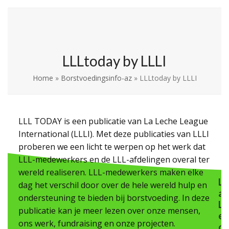
Skip
Open
Close
La Leche League
to
mobile
mobile
Vlaanderen
content
menu
menu
LLLtoday by LLLI
Home
»
Borstvoedingsinfo-az
»
LLLtoday by LLLI
LLL TODAY is een publicatie van La Leche League
International (LLLI). Met deze publicaties van LLLI
proberen we een licht te werpen op het werk dat
LLL-medewerkers en de LLL-afdelingen overal ter
wereld realiseren. LLL-medewerkers maken elke
L
dag het verschil door over de hele wereld hulp en
a
ondersteuning te bieden bij borstvoeding. In deze
L
publicatie kan je meer lezen over onze mensen,
e
ons werk, fundraising en onze projecten.
c