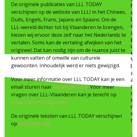
De originele publicaties van LLL TODAY
h
verschijnen op de website van LLLI in het Chinees,
e
L
Duits, Engels, Frans, Japans en Spaans. Om de
e
LLL-wereld dichter tot bij Vlaanderen te brengen,
a
kiezen wij ervoor deze zelf naar het Nederlands te
g
vertalen. Soms kan de vertaling afwijken van het
u
origineel. Dat kan nodig zijn om de nuance juist te
e
kunnen vatten of omwille van culturele
V
gewoonten. Inhoudelijk werd er niets gewijzigd.
l
a
Voor meer informatie over LLL TODAY kan je een
a
n
email sturen naar
llltoday@llli.org
. Voor meer
d
vragen over LLL-Vlaanderen kan je terecht op
e
https://lalecheleague.be/
r
e
De originele teksten van LLL TODAY verschijnen
n
op
https://llli.org/
La