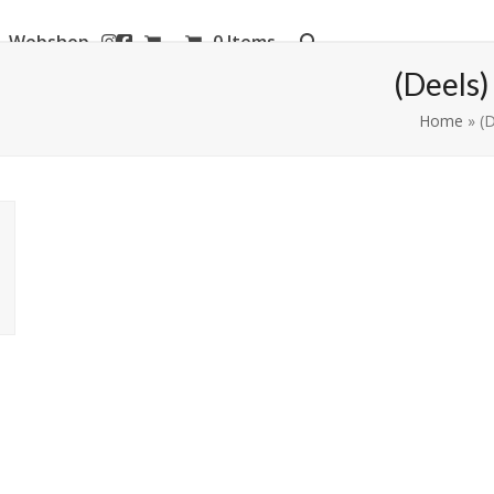
Webshop
0 Items
aanderen
(Deels
Home
»
(