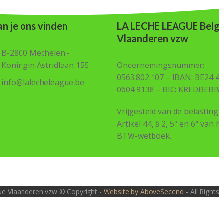
n je ons vinden
LA LECHE LEAGUE Belg
Vlaanderen vzw
B-2800 Mechelen -
Koningin Astridlaan 155
Ondernemingsnummer:
0563.802.107 – IBAN: BE24 
info@lalecheleague.be
0604 9138 – BIC: KREDBEBB
Vrijgesteld van de belasting
Artikel 44, § 2, 5° en 6° van 
BTW-wetboek.
e Vlaanderen vzw © Copyright -
Website by AboveSecond
- All Righ