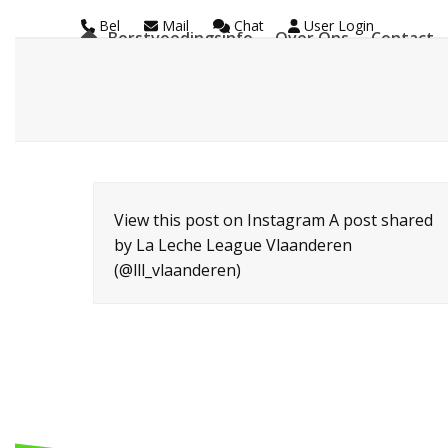
Skip
Bel
Mail
Chat
User Login
Borstvoedingsinfo
Over Ons
Contact
to
La Leche League Vl
content
View this post on Instagram A post shared
by La Leche League Vlaanderen
(@lll_vlaanderen)