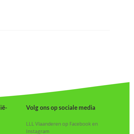
ië-
Volg ons op sociale media
LLL Vlaanderen op Facebook en
Instagram