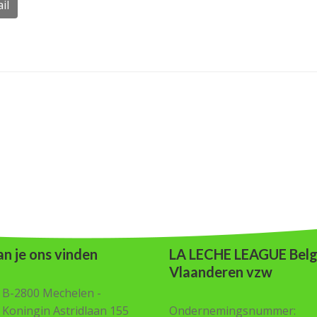
il
n je ons vinden
LA LECHE LEAGUE Belg
Vlaanderen vzw
B-2800 Mechelen -
Koningin Astridlaan 155
Ondernemingsnummer: