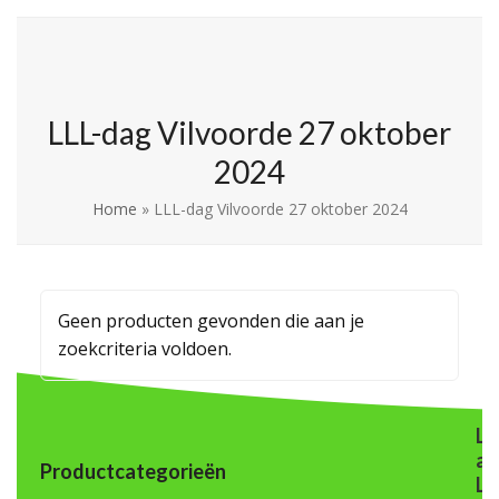
Skip
Open
Close
La Leche League
to
mobile
mobile
Vlaanderen
content
menu
menu
LLL-dag Vilvoorde 27 oktober
2024
Home
»
LLL-dag Vilvoorde 27 oktober 2024
Geen producten gevonden die aan je
zoekcriteria voldoen.
L
a
Productcategorieën
L