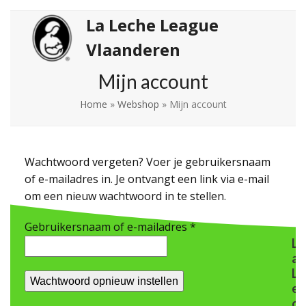
Skip
Open
Close
La Leche League
to
mobile
mobile
Vlaanderen
content
menu
menu
Mijn account
Home
»
Webshop
»
Mijn account
Wachtwoord vergeten? Voer je gebruikersnaam
of e-mailadres in. Je ontvangt een link via e-mail
om een nieuw wachtwoord in te stellen.
Vereist
Gebruikersnaam of e-mailadres
*
L
a
L
Wachtwoord opnieuw instellen
e
c