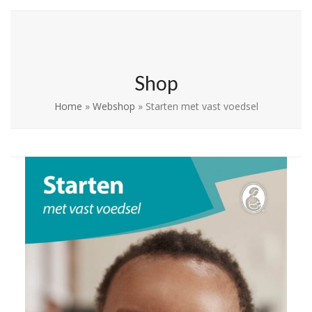
Skip
Open
Close
La Leche League
to
mobile
mobile
Vlaanderen
content
menu
menu
Shop
Home
»
Webshop
»
Starten met vast voedsel