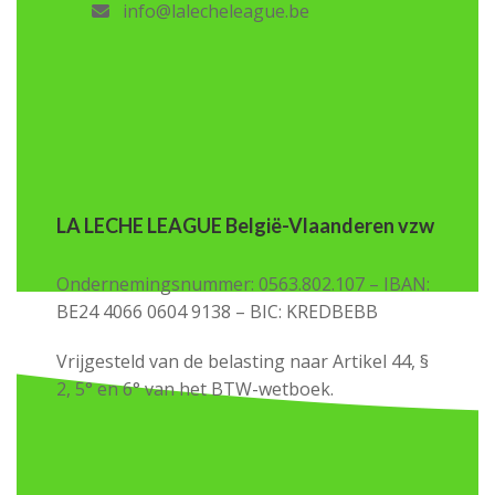
info@lalecheleague.be
LA LECHE LEAGUE België-Vlaanderen vzw
Ondernemingsnummer: 0563.802.107 – IBAN:
BE24 4066 0604 9138 – BIC: KREDBEBB
Vrijgesteld van de belasting naar Artikel 44, §
2, 5° en 6° van het BTW-wetboek.