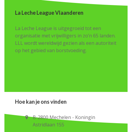
La Leche League Vlaanderen
La Leche League is uitgegroeid tot een
organisatie met vrijwilligers in zo’n 65 landen.
LLL wordt wereldwijd gezien als een autoriteit
op het gebied van borstvoeding.
Hoe kan je ons vinden
B-2800 Mechelen - Koningin
Astridlaan 155