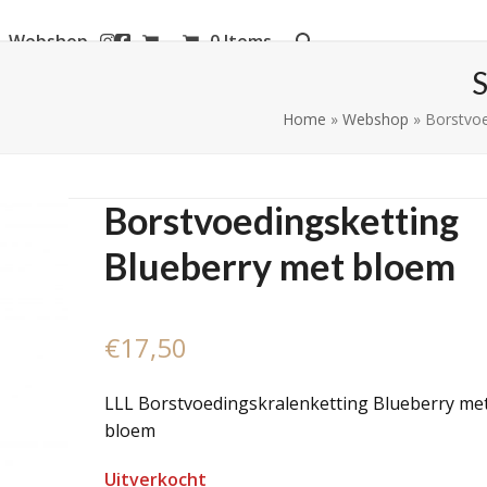
Webshop
0 Items
aanderen
Home
»
Webshop
»
Borstvoe
Borstvoedingsketting
Blueberry met bloem
€
17,50
LLL Borstvoedingskralenketting Blueberry me
bloem
Uitverkocht