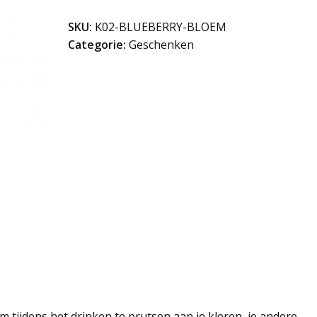
SKU:
K02-BLUEBERRY-BLOEM
Categorie:
Geschenken
m tijdens het drinken te prutsen aan je kleren, je andere