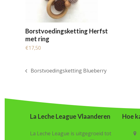
Borstvoedingsketting Herfst
met ring
€
17,50
Borstvoedingsketting Blueberry
previous
post:
La Leche League Vlaanderen
Hoe ka
La Leche League is uitgegroeid tot