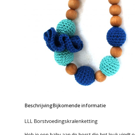
Beschrijving
Bijkomende informatie
LLL Borstvoedingskralenketting
Heb je een baby aan de borst die het leuk vindt o