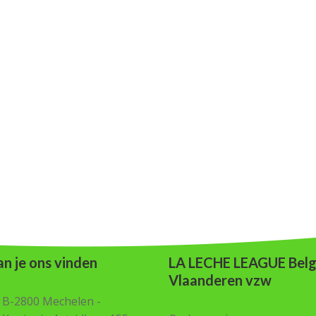
n je ons vinden
LA LECHE LEAGUE Belg
Vlaanderen vzw
B-2800 Mechelen -