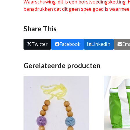
Waarschuwing:
dit is een borstvoedingsketting. 
benadrukken dat dit geen speelgoed is waarmee je
Share This
Twitter
Facebook
LinkedIn
Ema
Gerelateerde producten