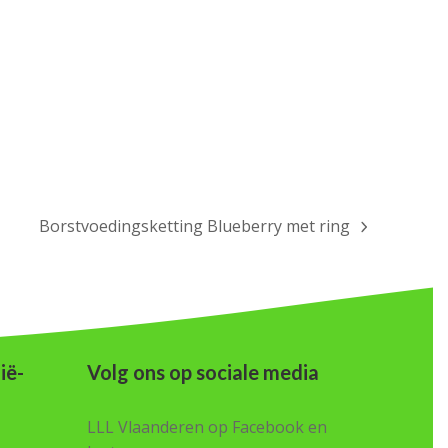
Borstvoedingsketting Blueberry met ring
next
post:
ië-
Volg ons op sociale media
LLL Vlaanderen op Facebook en