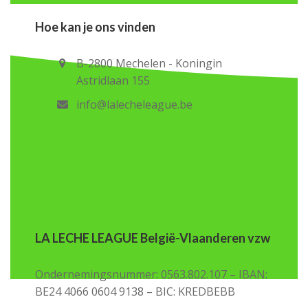
Hoe kan je ons vinden
B-2800 Mechelen - Koningin
Astridlaan 155
info@lalecheleague.be
LA LECHE LEAGUE België-Vlaanderen vzw
Ondernemingsnummer: 0563.802.107 – IBAN:
BE24 4066 0604 9138 – BIC: KREDBEBB