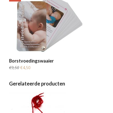
Borstvoedingswaaier
Oorspronkelijke
Huidige
€
9,50
€
4,50
prijs
prijs
was:
is:
Gerelateerde producten
€9,50.
€4,50.