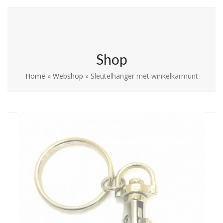
Skip
Open
Close
La Leche League
to
mobile
mobile
Vlaanderen
content
menu
menu
Shop
Home
»
Webshop
»
Sleutelhanger met winkelkarmunt