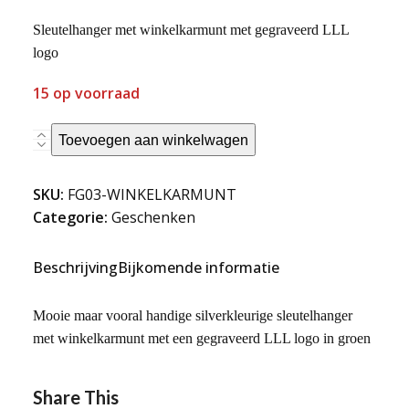
Sleutelhanger met winkelkarmunt met gegraveerd LLL
logo
15 op voorraad
Sleutelhanger
Toevoegen aan winkelwagen
met
winkelkarmunt
SKU:
FG03-WINKELKARMUNT
aantal
Categorie:
Geschenken
Beschrijving
Bijkomende informatie
Mooie maar vooral handige silverkleurige sleutelhanger
met winkelkarmunt met een gegraveerd LLL logo in groen
Share This