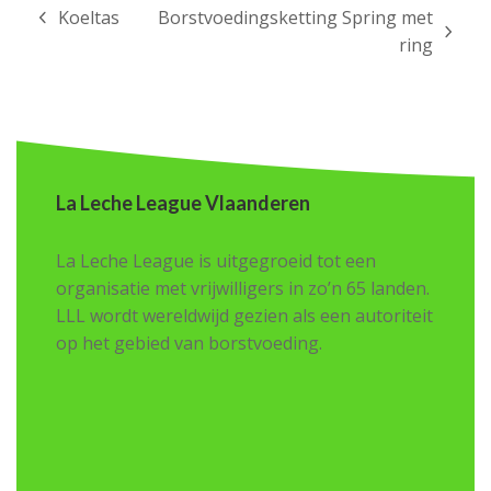
Koeltas
Borstvoedingsketting Spring met
previous
next
ring
post:
post:
La Leche League Vlaanderen
La Leche League is uitgegroeid tot een
organisatie met vrijwilligers in zo’n 65 landen.
LLL wordt wereldwijd gezien als een autoriteit
op het gebied van borstvoeding.