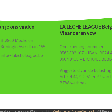
n je ons vinden
LA LECHE LEAGUE Belg
Vlaanderen vzw
B-2800 Mechelen -
Koningin Astridlaan 155
Ondernemingsnummer:
0563.802.107 – IBAN: BE24 
info@lalecheleague.be
0604 9138 – BIC: KREDBEBB
Vrijgesteld van de belasting
Artikel 44, § 2, 5° en 6° van 
BTW-wetboek.
e Vlaanderen vzw © Copyright -
Website by AboveSecond
- All Righ