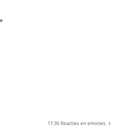
te
11:30 Reacties en emoties
next
post: