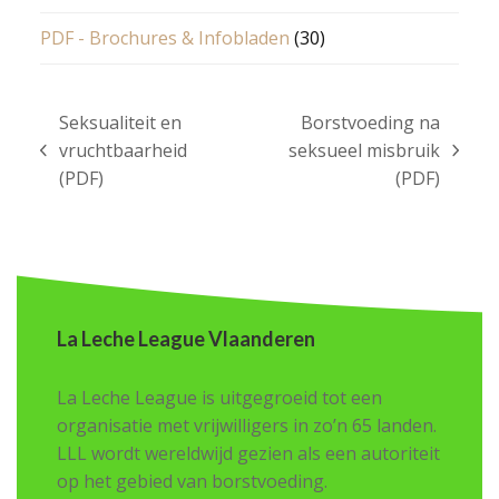
PDF - Brochures & Infobladen
(30)
Seksualiteit en
Borstvoeding na
vruchtbaarheid
seksueel misbruik
previous
next
(PDF)
(PDF)
post:
post:
La Leche League Vlaanderen
La Leche League is uitgegroeid tot een
organisatie met vrijwilligers in zo’n 65 landen.
LLL wordt wereldwijd gezien als een autoriteit
op het gebied van borstvoeding.