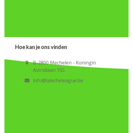
Hoe kan je ons vinden
B-2800 Mechelen - Koningin
Astridlaan 155
info@lalecheleague.be