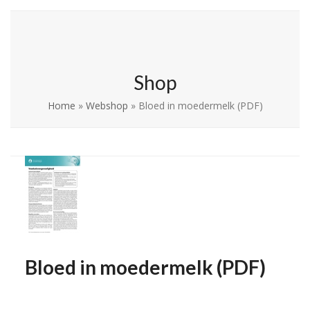
Skip
Open
Close
La Leche League
to
mobile
mobile
Vlaanderen
content
menu
menu
Shop
Home
»
Webshop
»
Bloed in moedermelk (PDF)
Bloed in moedermelk (PDF)