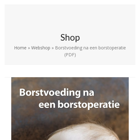
Skip
Open
Close
La Leche League
to
mobile
mobile
Vlaanderen
content
menu
menu
Shop
Home
»
Webshop
»
Borstvoeding na een borstoperatie
(PDF)