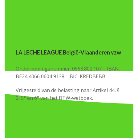
LA LECHE LEAGUE België-Vlaanderen vzw
Ondernemingsnummer: 0563.802.107 – IBAN:
BE24 4066 0604 9138 – BIC: KREDBEBB
Vrijgesteld van de belasting naar Artikel 44, §
2, 5° en 6° van het BTW-wetboek.