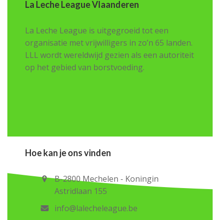
La Leche League Vlaanderen
La Leche League is uitgegroeid tot een
organisatie met vrijwilligers in zo’n 65 landen.
LLL wordt wereldwijd gezien als een autoriteit
op het gebied van borstvoeding.
Hoe kan je ons vinden
B-2800 Mechelen - Koningin
Astridlaan 155
info@lalecheleague.be