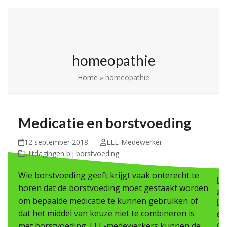
Skip
Open
Close
La Leche League
to
mobile
mobile
Vlaanderen
content
menu
menu
homeopathie
Home
»
homeopathie
Medicatie en borstvoeding
12 september 2018
LLL-Medewerker
Uitdagingen bij borstvoeding
Wie borstvoeding geeft krijgt vaak onterecht te
L
horen dat de borstvoeding moet gestaakt worden
a
om bepaalde medicatie te kunnen gebruiken of
L
dat het middel van keuze niet te combineren is
e
c
met borstvoeding. LLL-medewerkers kunnen de