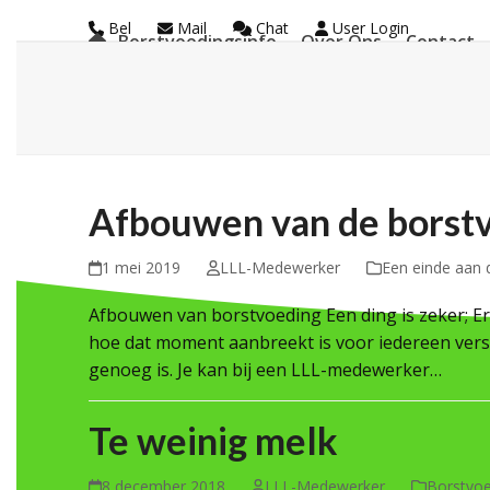
Skip
Bel
Mail
Chat
User Login
Borstvoedingsinfo
Over Ons
Contact
to
La Leche League Vl
content
Afbouwen van de borst
1 mei 2019
LLL-Medewerker
Een einde aan 
Afbouwen van borstvoeding Een ding is zeker; E
hoe dat moment aanbreekt is voor iedereen versc
genoeg is. Je kan bij een LLL-medewerker…
Te weinig melk
8 december 2018
LLL-Medewerker
Borstvoe