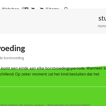
Webshop
0 Items
aanderen
st
Hom
voeding
de borstvoeding
r komt een einde aan elke borstvoedingsperiode. Wanneer 
hillend. Op zeker moment zal het kind besluiten dat het
ding tijdens de eerste weken
,
Uitdagingen bij borstvoeding