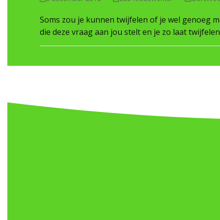
Soms zou je kunnen twijfelen of je wel genoeg me
die deze vraag aan jou stelt en je zo laat twijfel