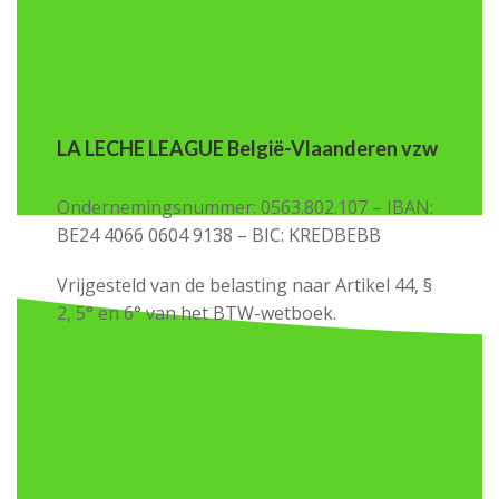
LA LECHE LEAGUE België-Vlaanderen vzw
Ondernemingsnummer: 0563.802.107 – IBAN:
BE24 4066 0604 9138 – BIC: KREDBEBB
Vrijgesteld van de belasting naar Artikel 44, §
2, 5° en 6° van het BTW-wetboek.