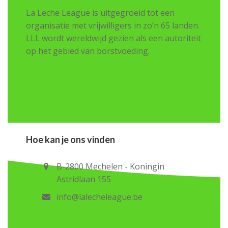
La Leche League is uitgegroeid tot een
organisatie met vrijwilligers in zo’n 65 landen.
LLL wordt wereldwijd gezien als een autoriteit
op het gebied van borstvoeding.
Hoe kan je ons vinden
B-2800 Mechelen - Koningin
Astridlaan 155
info@lalecheleague.be