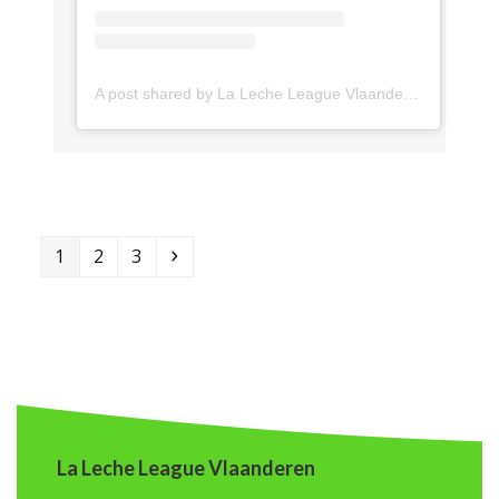
A post shared by La Leche League Vlaanderen (@lll_vlaanderen)
Page
Page
Page
Next
1
2
3
La Leche League Vlaanderen