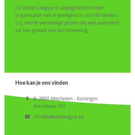
La Leche League is uitgegroeid tot een
organisatie met vrijwilligers in zo’n 65 landen.
LLL wordt wereldwijd gezien als een autoriteit
op het gebied van borstvoeding.
Hoe kan je ons vinden
B-2800 Mechelen - Koningin
Astridlaan 155
info@lalecheleague.be