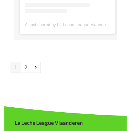
A post shared by La Leche League Vlaanderen (@lll_vlaanderen)
Page
Page
Next
1
2
La Leche League Vlaanderen