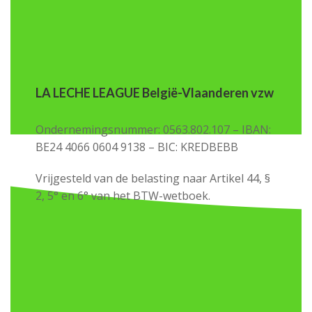
LA LECHE LEAGUE België-Vlaanderen vzw
Ondernemingsnummer: 0563.802.107 – IBAN:
BE24 4066 0604 9138 – BIC: KREDBEBB
Vrijgesteld van de belasting naar Artikel 44, §
2, 5° en 6° van het BTW-wetboek.