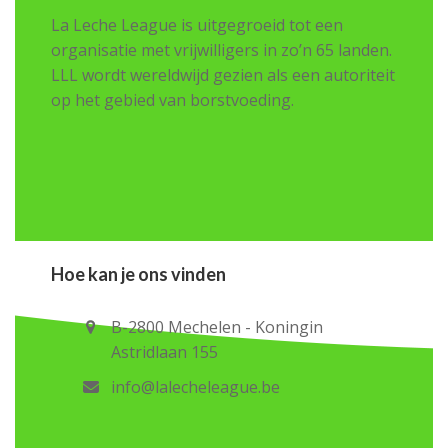
La Leche League is uitgegroeid tot een
organisatie met vrijwilligers in zo’n 65 landen.
LLL wordt wereldwijd gezien als een autoriteit
op het gebied van borstvoeding.
Hoe kan je ons vinden
B-2800 Mechelen - Koningin
Astridlaan 155
info@lalecheleague.be