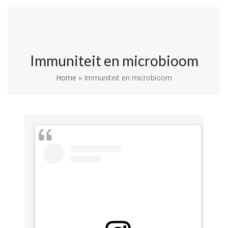
Skip
Open
Close
La Leche League
to
mobile
mobile
Vlaanderen
content
menu
menu
Immuniteit en microbioom
Home
»
Immuniteit en microbioom