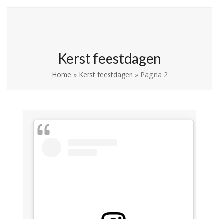
Skip
Open
Close
La Leche League
to
mobile
mobile
Vlaanderen
content
menu
menu
Kerst feestdagen
Home
»
Kerst feestdagen
»
Pagina 2