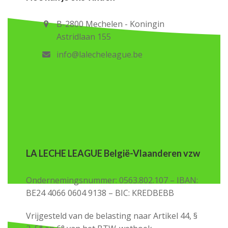
B-2800 Mechelen - Koningin
Astridlaan 155
info@lalecheleague.be
LA LECHE LEAGUE België-Vlaanderen vzw
Ondernemingsnummer: 0563.802.107 – IBAN:
BE24 4066 0604 9138 – BIC: KREDBEBB
Vrijgesteld van de belasting naar Artikel 44, §