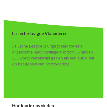
La Leche League Vlaanderen
La Leche League is uitgegroeid tot een
organisatie met vrijwilligers in zo’n 65 landen.
LLL wordt wereldwijd gezien als een autoriteit
op het gebied van borstvoeding.
Hoe kan je ons vinden