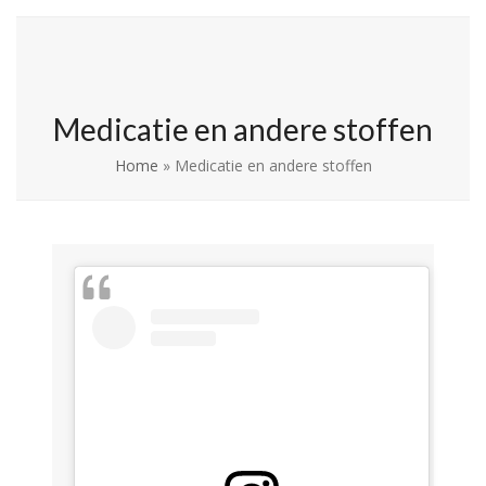
Skip
Open
Close
La Leche League
to
mobile
mobile
Vlaanderen
content
menu
menu
Medicatie en andere stoffen
Home
»
Medicatie en andere stoffen