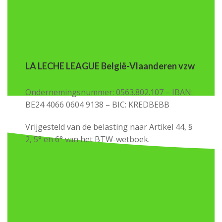
LA LECHE LEAGUE België-Vlaanderen vzw
Ondernemingsnummer: 0563.802.107 – IBAN:
BE24 4066 0604 9138 – BIC: KREDBEBB
Vrijgesteld van de belasting naar Artikel 44, §
2, 5° en 6° van het BTW-wetboek.