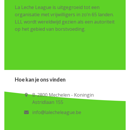
La Leche League is uitgegroeid tot een
organisatie met vrijwilligers in zo’n 65 landen.
LLL wordt wereldwijd gezien als een autoriteit
op het gebied van borstvoeding.
Hoe kan je ons vinden
B-2800 Mechelen - Koningin
Astridlaan 155
info@lalecheleague.be