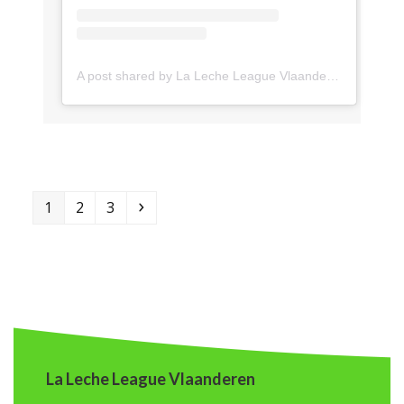
A post shared by La Leche League Vlaanderen (@lll_vlaanderen)
Page
Page
Page
Next
1
2
3
La Leche League Vlaanderen