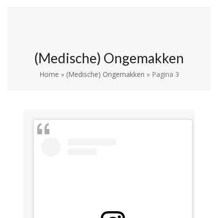
Skip
Open
Close
La Leche League
to
mobile
mobile
Vlaanderen
content
menu
menu
(Medische) Ongemakken
Home
»
(Medische) Ongemakken
»
Pagina 3