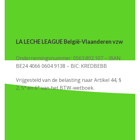
LA LECHE LEAGUE België-Vlaanderen vzw
Ondernemingsnummer: 0563.802.107 – IBAN:
BE24 4066 0604 9138 – BIC: KREDBEBB
Vrijgesteld van de belasting naar Artikel 44, §
2, 5° en 6° van het BTW-wetboek.