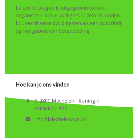
La Leche League is uitgegroeid tot een
organisatie met vrijwilligers in zo’n 65 landen.
LLL wordt wereldwijd gezien als een autoriteit
op het gebied van borstvoeding.
Hoe kan je ons vinden
B-2800 Mechelen - Koningin
Astridlaan 155
info@lalecheleague.be