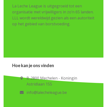
La Leche League is uitgegroeid tot een
organisatie met vrijwilligers in zo’n 65 landen.
LLL wordt wereldwijd gezien als een autoriteit
op het gebied van borstvoeding.
Hoe kan je ons vinden
B-2800 Mechelen - Koningin
Astridlaan 155
info@lalecheleague.be