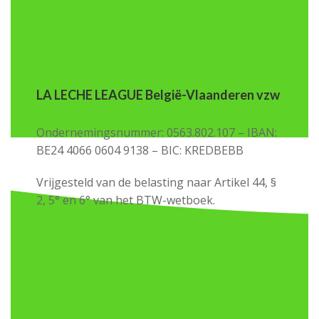
LA LECHE LEAGUE België-Vlaanderen vzw
Ondernemingsnummer: 0563.802.107 – IBAN:
BE24 4066 0604 9138 – BIC: KREDBEBB
Vrijgesteld van de belasting naar Artikel 44, §
2, 5° en 6° van het BTW-wetboek.