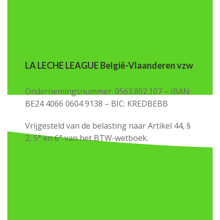
LA LECHE LEAGUE België-Vlaanderen vzw
Ondernemingsnummer: 0563.802.107 – IBAN:
BE24 4066 0604 9138 – BIC: KREDBEBB
Vrijgesteld van de belasting naar Artikel 44, §
2, 5° en 6° van het BTW-wetboek.