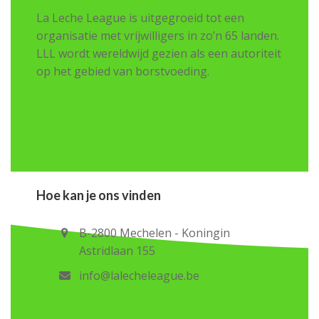
La Leche League is uitgegroeid tot een
organisatie met vrijwilligers in zo’n 65 landen.
LLL wordt wereldwijd gezien als een autoriteit
op het gebied van borstvoeding.
Hoe kan je ons vinden
B-2800 Mechelen - Koningin
Astridlaan 155
info@lalecheleague.be