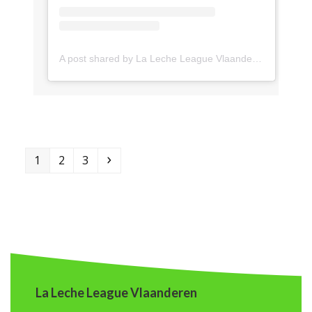
A post shared by La Leche League Vlaanderen (@lll_vlaanderen)
Page
Page
Page
Next
1
2
3
La Leche League Vlaanderen