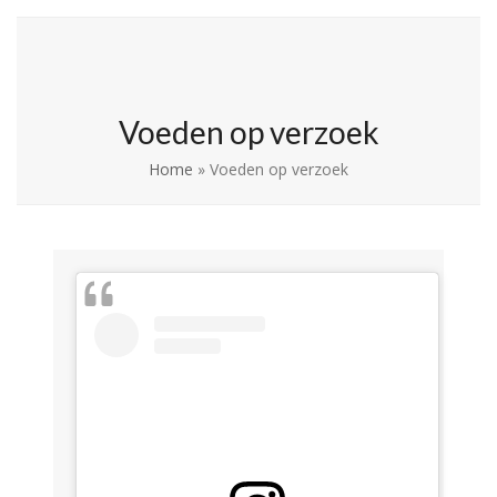
Skip
Open
Close
La Leche League
to
mobile
mobile
Vlaanderen
content
menu
menu
Voeden op verzoek
Home
»
Voeden op verzoek