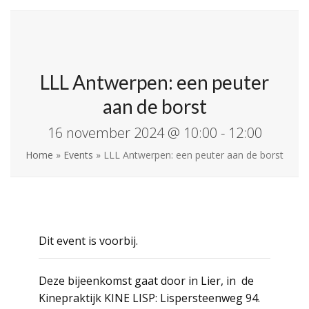
Skip
Open
Close
La Leche League
to
mobile
mobile
Vlaanderen
content
menu
menu
LLL Antwerpen: een peuter
aan de borst
16 november 2024 @ 10:00
-
12:00
Home
»
Events
»
LLL Antwerpen: een peuter aan de borst
Dit event is voorbij.
Deze bijeenkomst gaat door in Lier, in de
Kinepraktijk KINE LISP: Lispersteenweg 94.