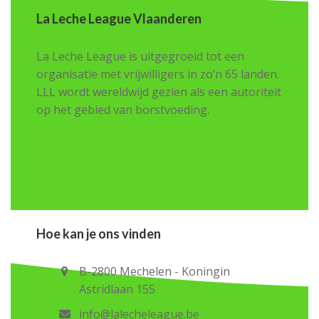
La Leche League Vlaanderen
La Leche League is uitgegroeid tot een
organisatie met vrijwilligers in zo’n 65 landen.
LLL wordt wereldwijd gezien als een autoriteit
op het gebied van borstvoeding.
Hoe kan je ons vinden
B-2800 Mechelen - Koningin
Astridlaan 155
info@lalecheleague.be