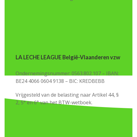
LA LECHE LEAGUE België-Vlaanderen vzw
Ondernemingsnummer: 0563.802.107 – IBAN:
BE24 4066 0604 9138 – BIC: KREDBEBB
Vrijgesteld van de belasting naar Artikel 44, §
2, 5° en 6° van het BTW-wetboek.