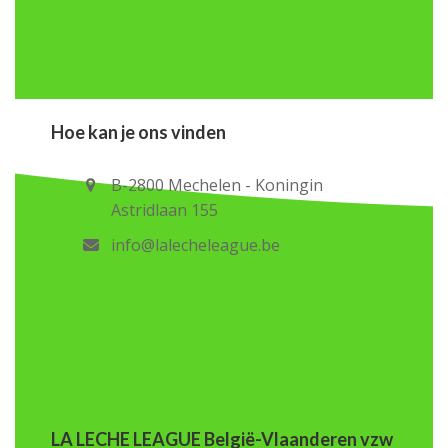
Hoe kan je ons vinden
B-2800 Mechelen - Koningin
Astridlaan 155
info@lalecheleague.be
LA LECHE LEAGUE België-Vlaanderen vzw