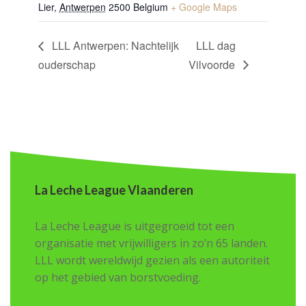
Lier
,
Antwerpen
2500
Belgium
+ Google Maps
LLL Antwerpen: Nachtelijk
LLL dag
ouderschap
Vilvoorde
La Leche League Vlaanderen
La Leche League is uitgegroeid tot een
organisatie met vrijwilligers in zo’n 65 landen.
LLL wordt wereldwijd gezien als een autoriteit
op het gebied van borstvoeding.