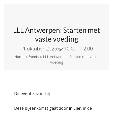
Skip
Open
Close
La Leche League
to
mobile
mobile
Vlaanderen
content
menu
menu
LLL Antwerpen: Starten met
vaste voeding
11 oktober 2025 @ 10:00
-
12:00
Home
»
Events
»
LLL Antwerpen: Starten met vaste
voeding
Dit event is voorbij.
Deze bijeenkomst gaat door in Lier, in de