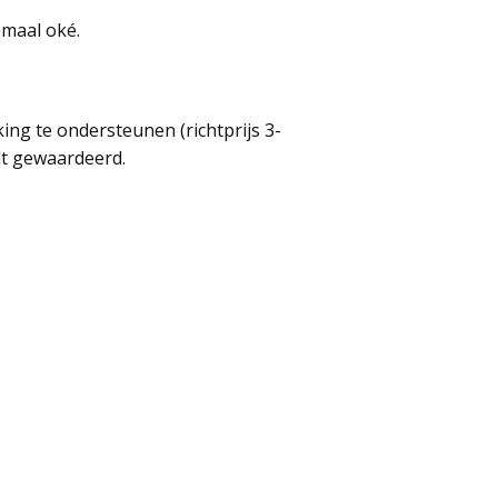
emaal oké.
king te ondersteunen (richtprijs 3-
rdt gewaardeerd.