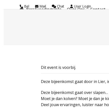
Skip
Bel
Mail
Chat
User Login
Borstvoedingsinfo
Over Ons
Contact
to
La Leche League Vl
content
Dit event is voorbij.
Deze bijeenkomst gaat door in Lier, i
Deze bijeenkomst gaat over slapen… o
Moet je dan kolven? Moet je dan je ki
Deel jouw ervaringen, luister naar h