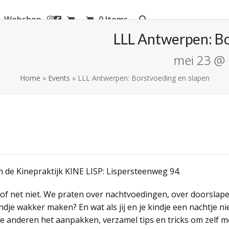
Webshop
0 Items
aanderen
LLL Antwerpen: Bo
mei 23 @ 
Home
»
Events
»
LLL Antwerpen: Borstvoeding en slapen
n de Kinepraktijk KINE LISP: Lispersteenweg 94.
f net niet. We praten over nachtvoedingen, over doorslapen
ndje wakker maken? En wat als jij en je kindje een nachtje n
oe anderen het aanpakken, verzamel tips en tricks om zelf m