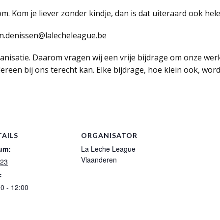
om. Kom je liever zonder kindje, dan is dat uiteraard ook hel
ein.denissen@lalecheleague.be
rganisatie. Daarom vragen wij een vrije bijdrage om onze wer
dereen bij ons terecht kan. Elke bijdrage, hoe klein ook, wo
TAILS
ORGANISATOR
um:
La Leche League
Vlaanderen
 23
:
0 - 12:00