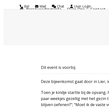
Skip
Bel
Mail
Chat
User Login
Borstvoedingsinfo
Over Ons
Contact
to
La Leche League Vl
content
Dit event is voorbij.
Deze bijeenkomst gaat door in Lier, i
Toen je kindje startte bij de opvang,
paar weekjes gezellig met het gezin th
blijven oefenen?”; “Moet ik de vaste 