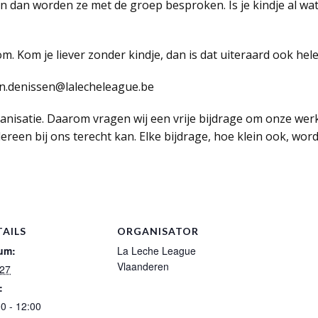
en dan worden ze met de groep besproken. Is je kindje al wa
om. Kom je liever zonder kindje, dan is dat uiteraard ook hel
ein.denissen@lalecheleague.be
rganisatie. Daarom vragen wij een vrije bijdrage om onze wer
dereen bij ons terecht kan. Elke bijdrage, hoe klein ook, wo
TAILS
ORGANISATOR
um:
La Leche League
Vlaanderen
 27
:
0 - 12:00