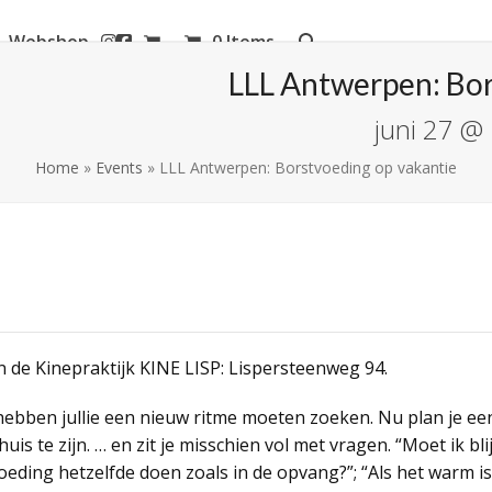
Webshop
0 Items
aanderen
LLL Antwerpen: Bor
juni 27 @
Home
»
Events
»
LLL Antwerpen: Borstvoeding op vakantie
n de Kinepraktijk KINE LISP: Lispersteenweg 94.
 hebben jullie een nieuw ritme moeten zoeken. Nu plan je ee
uis te zijn. … en zit je misschien vol met vragen. “Moet ik b
voeding hetzelfde doen zoals in de opvang?”; “Als het warm i