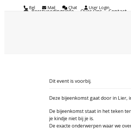
Skip
Bel
Mail
Chat
User Login
Borstvoedingsinfo
Over Ons
Contact
to
La Leche League Vl
content
Dit event is voorbij.
Deze bijeenkomst gaat door in Lier, 
De bijeenkomst staat in het teken te
je kindje niet bij je is.
De exacte onderwerpen waar we over 