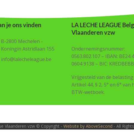
n je ons vinden
LA LECHE LEAGUE Belg
Vlaanderen vzw
B-2800 Mechelen -
Koningin Astridlaan 155
Ondernemingsnummer:
0563.802.107 – IBAN: BE24 
info@lalecheleague.be
0604 9138 – BIC: KREDBEBB
Vrijgesteld van de belasting
Artikel 44, § 2, 5° en 6° van 
BTW-wetboek.
e Vlaanderen vzw © Copyright -
Website by AboveSecond
- All Righ