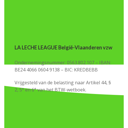
LA LECHE LEAGUE België-Vlaanderen vzw
Ondernemingsnummer: 0563.802.107 – IBAN:
BE24 4066 0604 9138 – BIC: KREDBEBB
Vrijgesteld van de belasting naar Artikel 44, §
2, 5° en 6° van het BTW-wetboek.