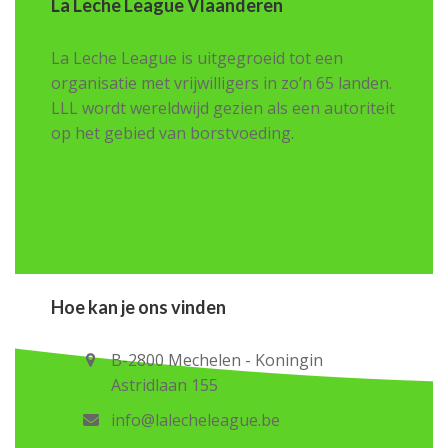
La Leche League Vlaanderen
La Leche League is uitgegroeid tot een
organisatie met vrijwilligers in zo’n 65 landen.
LLL wordt wereldwijd gezien als een autoriteit
op het gebied van borstvoeding.
Hoe kan je ons vinden
B-2800 Mechelen - Koningin
Astridlaan 155
info@lalecheleague.be