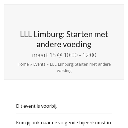
Skip
Open
Close
La Leche League
to
mobile
mobile
Vlaanderen
content
menu
menu
LLL Limburg: Starten met
andere voeding
maart 15 @ 10:00
-
12:00
Home
»
Events
»
LLL Limburg: Starten met andere
voeding
Dit event is voorbij.
Kom jij ook naar de volgende bijeenkomst in