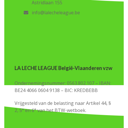
Astridlaan 155
info@lalecheleague.be
LA LECHE LEAGUE België-Vlaanderen vzw
Ondernemingsnummer: 0563.802.107 – IBAN:
BE24 4066 0604 9138 – BIC: KREDBEBB
Vrijgesteld van de belasting naar Artikel 44, §
2, 5° en 6° van het BTW-wetboek.