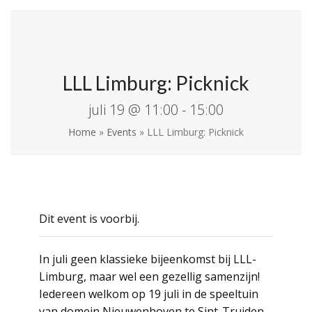
Skip
Open
Close
La Leche League
to
mobile
mobile
Vlaanderen
content
menu
menu
LLL Limburg: Picknick
juli 19 @ 11:00
-
15:00
Home
»
Events
»
LLL Limburg: Picknick
Dit event is voorbij.
In juli geen klassieke bijeenkomst bij LLL-
Limburg, maar wel een gezellig samenzijn!
Iedereen welkom op 19 juli in de speeltuin
van domein Nieuwenhoven te Sint-Truiden.