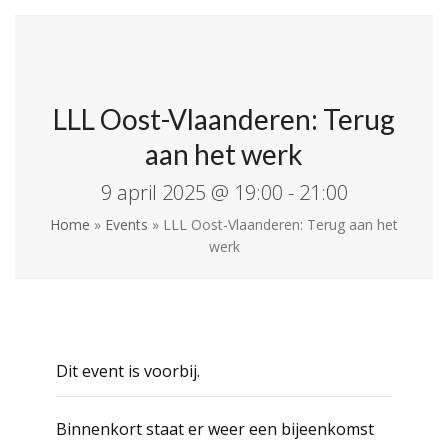
Skip
Open
Close
La Leche League
to
mobile
mobile
Vlaanderen
content
menu
menu
LLL Oost-Vlaanderen: Terug
aan het werk
9 april 2025 @ 19:00
-
21:00
Home
»
Events
»
LLL Oost-Vlaanderen: Terug aan het
werk
Dit event is voorbij.
Binnenkort staat er weer een bijeenkomst