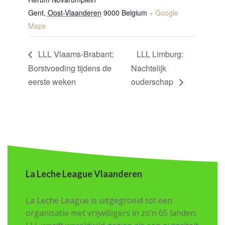
Gent
,
Oost-Vlaanderen
9000
Belgium
+ Google
Maps
LLL Vlaams-Brabant:
LLL Limburg:
Borstvoeding tijdens de
Nachtelijk
eerste weken
ouderschap
La Leche League Vlaanderen
La Leche League is uitgegroeid tot een
organisatie met vrijwilligers in zo’n 65 landen.