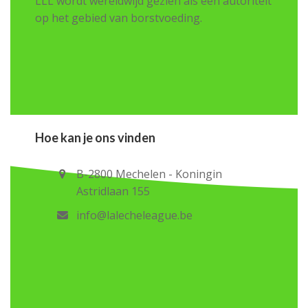
LLL wordt wereldwijd gezien als een autoriteit
op het gebied van borstvoeding.
Hoe kan je ons vinden
B-2800 Mechelen - Koningin
Astridlaan 155
info@lalecheleague.be