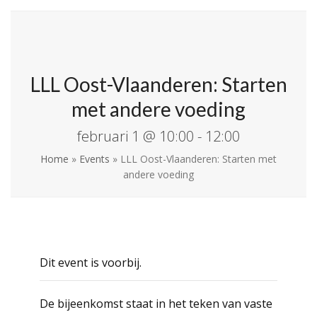
Skip
Open
Close
La Leche League
to
mobile
mobile
Vlaanderen
content
menu
menu
LLL Oost-Vlaanderen: Starten
met andere voeding
februari 1 @ 10:00
-
12:00
Home
»
Events
»
LLL Oost-Vlaanderen: Starten met
andere voeding
Dit event is voorbij.
De bijeenkomst staat in het teken van vaste