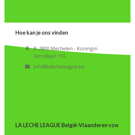
Hoe kan je ons vinden
B-2800 Mechelen - Koningin
Astridlaan 155
info@lalecheleague.be
LA LECHE LEAGUE België-Vlaanderen vzw