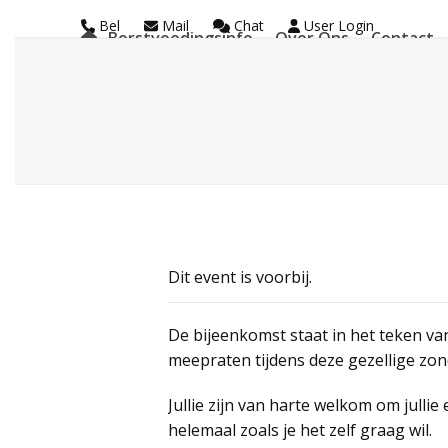
Skip
Bel
Mail
Chat
User Login
Borstvoedingsinfo
Over Ons
Contact
to
La Leche League Vl
content
Dit event is voorbij.
De bijeenkomst staat in het teken v
meepraten tijdens deze gezellige zo
Jullie zijn van harte welkom om jullie
helemaal zoals je het zelf graag wil.