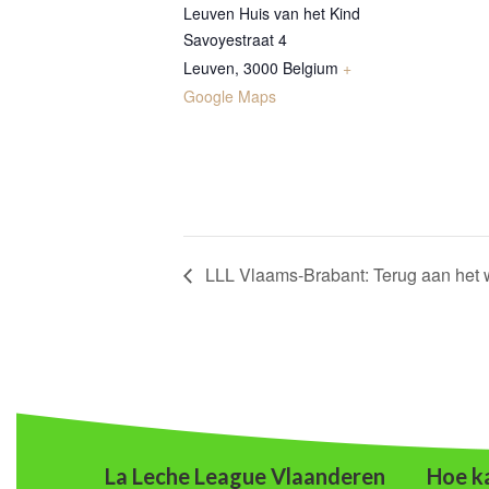
Leuven Huis van het Kind
Savoyestraat 4
Leuven
,
3000
Belgium
+
Google Maps
LLL Vlaams-Brabant: Terug aan het 
La Leche League Vlaanderen
Hoe ka