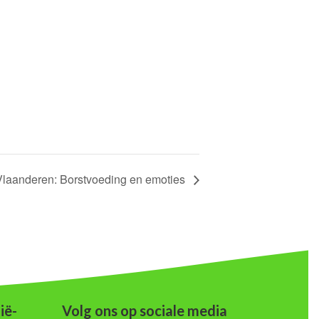
Vlaanderen: Borstvoeding en emoties
ië-
Volg ons op sociale media