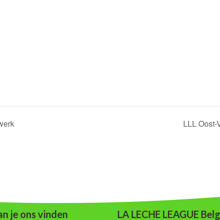
werk
LLL Oost-
n je ons vinden
LA LECHE LEAGUE Belg