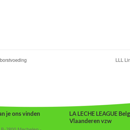
borstvoeding
LLL Li
n je ons vinden
LA LECHE LEAGUE Belg
Vlaanderen vzw
B-2800 Mechelen -