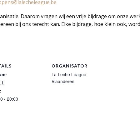
oppens@lalecheleague.be
rganisatie. Daarom vragen wij een vrije bijdrage om onze wer
dereen bij ons terecht kan. Elke bijdrage, hoe klein ook, wo
TAILS
ORGANISATOR
um:
La Leche League
Vlaanderen
l 1
:
0 - 20:00