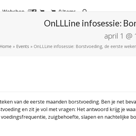
Webshop
0 Items
aanderen
OnLLLine infosessie: Bo
april 1 @
Home
»
Events
»
OnLLLine infosessie: Borstvoeding, de eerste weke
teken van de eerste maanden borstvoeding. Ben je net bevall
eding en zit je vol met vragen: Het antwoord krijg je waarsc
voedingsfrequentie, zuigbehoefte, slapen en nachtelijke b