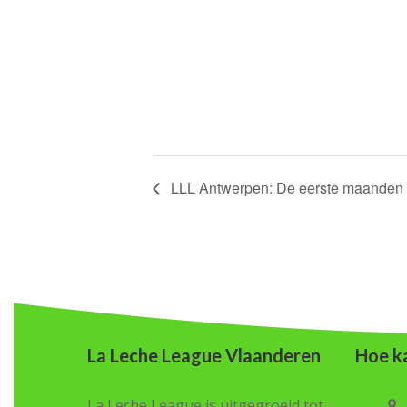
LLL Antwerpen: De eerste maanden 
La Leche League Vlaanderen
Hoe ka
La Leche League is uitgegroeid tot