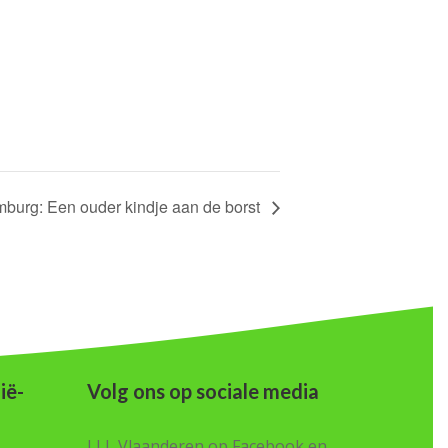
mburg: Een ouder kindje aan de borst
ië-
Volg ons op sociale media
LLL Vlaanderen op Facebook en