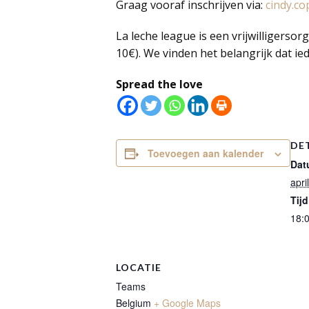
Graag vooraf inschrijven via:
cindy.c
La leche league is een vrijwilligerso
10€). We vinden het belangrijk dat ie
Spread the love
DE
Toevoegen aan kalender
Dat
apri
Tijd
18:0
LOCATIE
Teams
Belgium
+ Google Maps