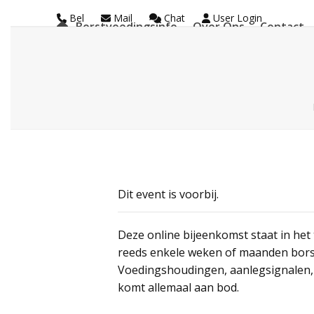
Skip
Bel
Mail
Chat
User Login
Borstvoedingsinfo
Over Ons
Contact
to
La Leche League Vl
content
Dit event is voorbij.
Deze online bijeenkomst staat in het 
reeds enkele weken of maanden borstvo
Voedingshoudingen, aanlegsignalen, 
komt allemaal aan bod.