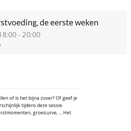
rstvoeding, de eerste weken
 18:00
-
20:00
n
en of is het bijna zover? Of geef je
hijnlijk tijdens deze sessie.
orstmomenten, groeicurve, … Het