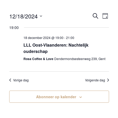
12/18/2024
E
E
Zoeken
Dag
v
v
Selecteer
19:00
e
een
e
n
datum.
18 december 2024 @ 19:00
-
21:00
n
t
LLL Oost-Vlaanderen: Nachtelijk
t
w
ouderschap
s
e
Rosa Coffee & Love
Dendermondsesteenweg 239, Gent
e
S
r
e
g
a
Vorige dag
Volgende dag
a
r
v
c
e
Abonneer op kalender
s
h
n
a
a