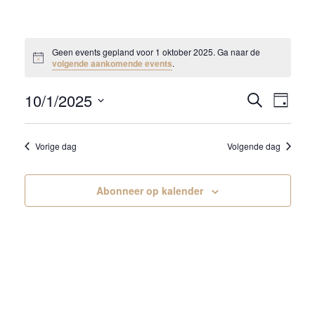
Geen events gepland voor 1 oktober 2025. Ga naar de
Notice
volgende aankomende events
.
10/1/2025
E
E
Zoeken
Dag
v
v
Selecteer
e
een
e
Vorige dag
Volgende dag
n
datum.
n
t
t
w
Abonneer op kalender
s
e
e
S
r
e
g
a
a
r
v
c
e