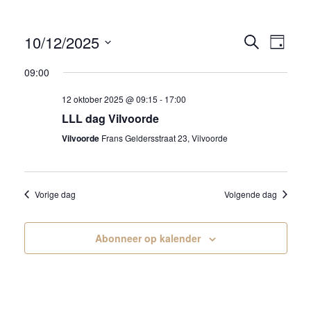
10/12/2025
E
E
Zoeken
Dag
v
v
Selecteer
09:00
e
een
e
n
datum.
12 oktober 2025 @ 09:15
-
17:00
n
t
LLL dag Vilvoorde
t
w
Vilvoorde
Frans Geldersstraat 23, Vilvoorde
s
e
e
S
r
e
g
Vorige dag
Volgende dag
a
a
r
v
Abonneer op kalender
c
e
s
h
n
a
a