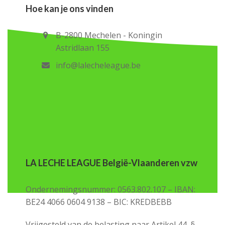
Hoe kan je ons vinden
B-2800 Mechelen - Koningin
Astridlaan 155
info@lalecheleague.be
LA LECHE LEAGUE België-Vlaanderen vzw
Ondernemingsnummer: 0563.802.107 – IBAN:
BE24 4066 0604 9138 – BIC: KREDBEBB
Vrijgesteld van de belasting naar Artikel 44, §