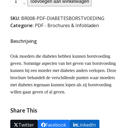
Toevoegen aan winkelwagen
en
borstvoeding
SKU:
BR008-PDF-DIABETESBORSTVOEDING
(PDF)
Categorie:
PDF - Brochures & Infobladen
aantal
Beschrijving
Ook moeders die diabetes hebben kunnen borstvoeding
geven. Sommige aspecten van het geven van borstvoeding
kunnen bij een moeder met diabetes anders verlopen. Deze
brochure behandelt de verschillende punten waar moeders
met diabetes tegenaan kunnen lopen als zij borstvoeding
willen gaan geven of al geven.
Share This
Twitter
Facebook
LinkedIn