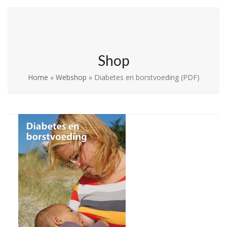
Skip
Open
Close
La Leche League
to
mobile
mobile
Vlaanderen
content
menu
menu
Shop
Home
»
Webshop
»
Diabetes en borstvoeding (PDF)