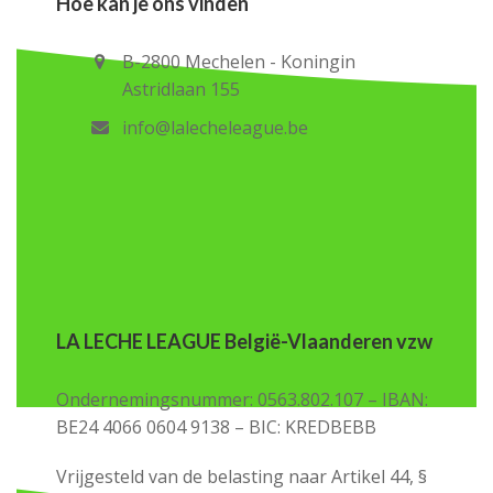
Hoe kan je ons vinden
B-2800 Mechelen - Koningin
Astridlaan 155
info@lalecheleague.be
LA LECHE LEAGUE België-Vlaanderen vzw
Ondernemingsnummer: 0563.802.107 – IBAN:
BE24 4066 0604 9138 – BIC: KREDBEBB
Vrijgesteld van de belasting naar Artikel 44, §