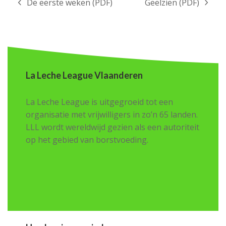
De eerste weken (PDF)
Geelzien (PDF)
previous
next
post:
post:
La Leche League Vlaanderen
La Leche League is uitgegroeid tot een
organisatie met vrijwilligers in zo’n 65 landen.
LLL wordt wereldwijd gezien als een autoriteit
op het gebied van borstvoeding.