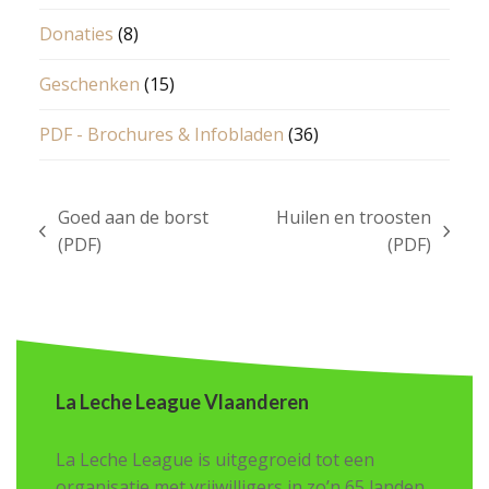
Donaties
(8)
Geschenken
(15)
PDF - Brochures & Infobladen
(36)
Goed aan de borst
Huilen en troosten
previous
next
(PDF)
(PDF)
post:
post:
La Leche League Vlaanderen
La Leche League is uitgegroeid tot een
organisatie met vrijwilligers in zo’n 65 landen.