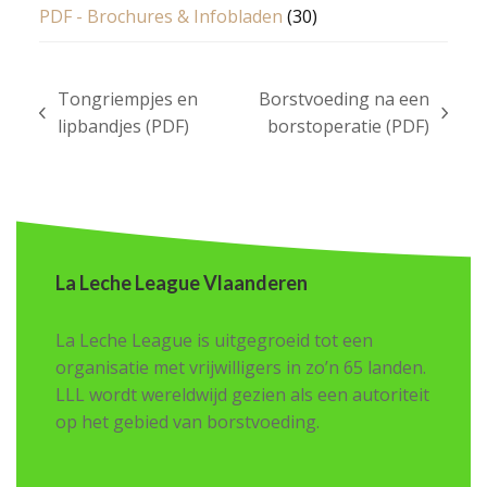
PDF - Brochures & Infobladen
(30)
Tongriempjes en
Borstvoeding na een
previous
next
lipbandjes (PDF)
borstoperatie (PDF)
post:
post:
La Leche League Vlaanderen
La Leche League is uitgegroeid tot een
organisatie met vrijwilligers in zo’n 65 landen.
LLL wordt wereldwijd gezien als een autoriteit
op het gebied van borstvoeding.