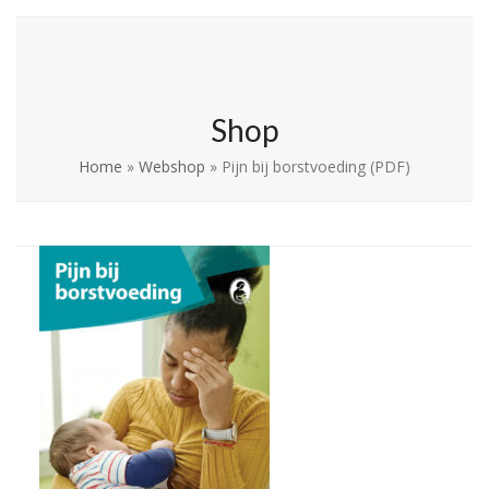
Skip
Open
Close
La Leche League
to
mobile
mobile
Vlaanderen
content
menu
menu
Shop
Home
»
Webshop
»
Pijn bij borstvoeding (PDF)