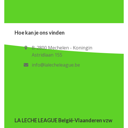
Hoe kan je ons vinden
B-2800 Mechelen - Koningin
Astridlaan 155
info@lalecheleague.be
LA LECHE LEAGUE België-Vlaanderen vzw