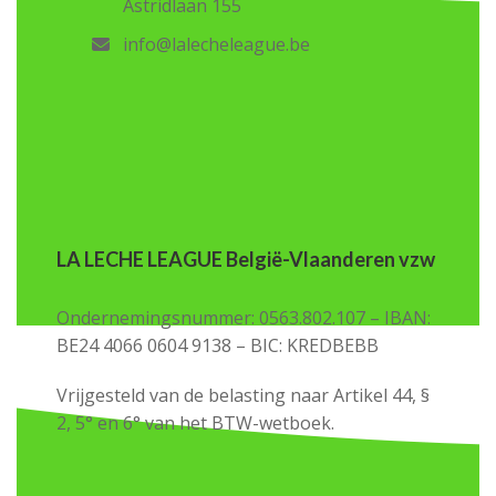
Astridlaan 155
info@lalecheleague.be
LA LECHE LEAGUE België-Vlaanderen vzw
Ondernemingsnummer: 0563.802.107 – IBAN:
BE24 4066 0604 9138 – BIC: KREDBEBB
Vrijgesteld van de belasting naar Artikel 44, §
2, 5° en 6° van het BTW-wetboek.