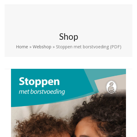
Skip
Open
Close
La Leche League
to
mobile
mobile
Vlaanderen
content
menu
menu
Shop
Home
»
Webshop
»
Stoppen met borstvoeding (PDF)