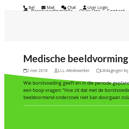
Skip
Bel
Mail
Chat
User Login
Borstvoedingsinfo
Over Ons
Contact
to
La Leche League Vl
content
Medische beeldvorming
2 mei 2018
LLL-Medewerker
Uitdagingen bi
Wie borstvoeding geeft en in die periode gepl
een hoop vragen: “Hoe zit dat met de borstvoed
beeldvormend onderzoek niet kan doorgaan zol