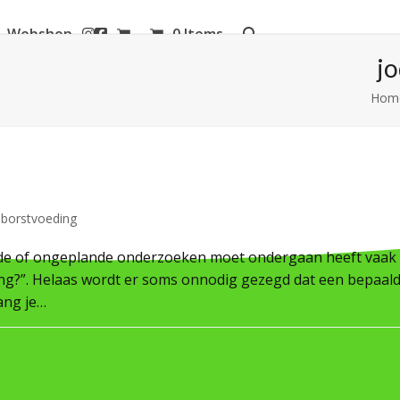
Webshop
0 Items
aanderen
j
Hom
j borstvoeding
ande of ongeplande onderzoeken moet ondergaan heeft vaak
ing?”. Helaas wordt er soms onnodig gezegd dat een bepaal
ang je…