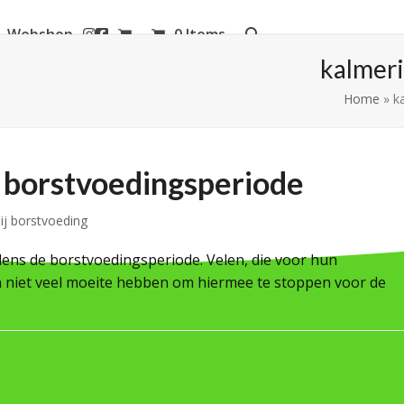
Webshop
0 Items
aanderen
kalmer
Home
»
k
e borstvoedingsperiode
ij borstvoeding
dens de borstvoedingsperiode. Velen, die voor hun
n niet veel moeite hebben om hiermee te stoppen voor de