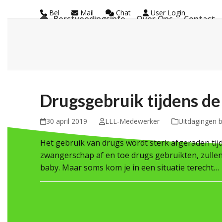
Skip
Bel
Mail
Chat
User Login
Borstvoedingsinfo
Over Ons
Contact
to
La Leche League Vl
content
Drugsgebruik tijdens d
30 april 2019
LLL-Medewerker
Uitdagingen b
Het gebruik van drugs wordt sterk afgeraden tij
zwangerschap af en toe drugs gebruikten, zulle
baby. Maar soms kom je in een situatie terecht…