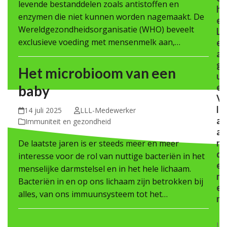
levende bestanddelen zoals antistoffen en
h
enzymen die niet kunnen worden nagemaakt. De
e
Wereldgezondheidsorganisatie (WHO) beveelt
L
exclusieve voeding met mensenmelk aan,…
e
a
g
Het microbioom van een
u
e
baby
V
l
14 juli 2025
LLL-Medewerker
a
Immuniteit en gezondheid
a
n
De laatste jaren is er steeds meer en meer
d
interesse voor de rol van nuttige bacteriën in het
e
menselijke darmstelsel en in het hele lichaam.
r
Bacteriën in en op ons lichaam zijn betrokken bij
e
alles, van ons immuunsysteem tot het…
n
La