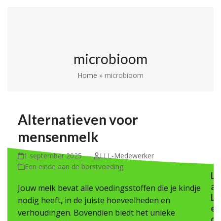
Skip
Open
Close
La Leche League
to
mobile
mobile
Vlaanderen
content
menu
menu
microbioom
Home
»
microbioom
Alternatieven voor
mensenmelk
1 september 2025
LLL-Medewerker
Een einde aan de borstvoeding
L
a
Jouw melk bevat alle voedingsstoffen die je kindje
L
nodig heeft, in de juiste hoeveelheden en
e
verhoudingen. Bovendien biedt het unieke
c