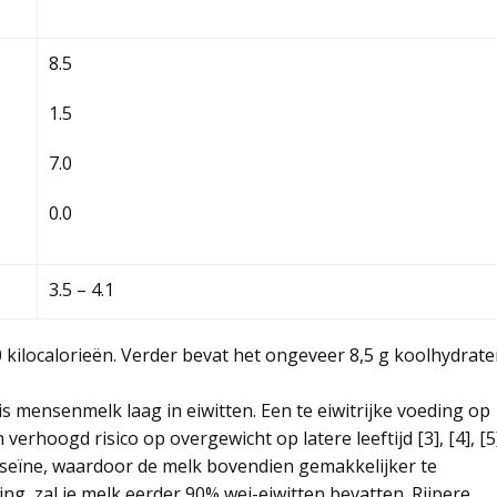
8.5
1.5
7.0
0.0
3.5 – 4.1
kilocalorieën. Verder bevat het ongeveer 8,5 g koolhydrate
 is mensenmelk laag in eiwitten. Een te eiwitrijke voeding op
verhoogd risico op overgewicht op latere leeftijd [3], [4], [5]
seïne, waardoor de melk bovendien gemakkelijker te
ng, zal je melk eerder 90% wei-eiwitten bevatten. Rijpere