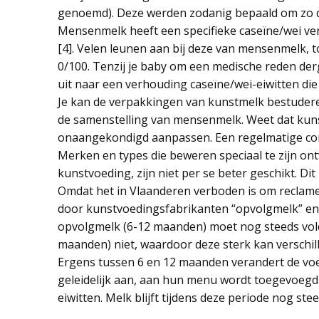
genoemd). Deze werden zodanig bepaald om zo dic
Mensenmelk heeft een specifieke caseïne/wei ver
[4]. Velen leunen aan bij deze van mensenmelk, t
0/100. Tenzij je baby om een medische reden der
uit naar een verhouding caseïne/wei-eiwitten die
Je kan de verpakkingen van kunstmelk bestuderen
de samenstelling van mensenmelk. Weet dat kun
onaangekondigd aanpassen. Een regelmatige cont
Merken en types die beweren speciaal te zijn 
kunstvoeding, zijn niet per se beter geschikt. Di
Omdat het in Vlaanderen verboden is om reclame
door kunstvoedingsfabrikanten “opvolgmelk” en 
opvolgmelk (6-12 maanden) moet nog steeds vol
maanden) niet, waardoor deze sterk kan verschill
Ergens tussen 6 en 12 maanden verandert de vo
geleidelijk aan, aan hun menu wordt toegevoegd 
eiwitten. Melk blijft tijdens deze periode nog st