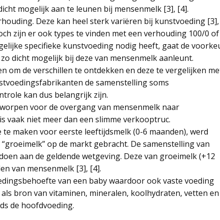
ht mogelijk aan te leunen bij mensenmelk [3], [4].
houding. Deze kan heel sterk variëren bij kunstvoeding [3],
och zijn er ook types te vinden met een verhouding 100/0 of
gelijke specifieke kunstvoeding nodig heeft, gaat de voorke
 zo dicht mogelijk bij deze van mensenmelk aanleunt.
 om de verschillen te ontdekken en deze te vergelijken me
stvoedingsfabrikanten de samenstelling soms
role kan dus belangrijk zijn.
ontworpen voor de overgang van mensenmelk naar
t is vaak niet meer dan een slimme verkooptruc.
 te maken voor eerste leeftijdsmelk (0-6 maanden), werd
“groeimelk” op de markt gebracht. De samenstelling van
doen aan de geldende wetgeving. Deze van groeimelk (+12
en van mensenmelk [3], [4].
edingsbehoefte van een baby waardoor ook vaste voeding
als bron van vitaminen, mineralen, koolhydraten, vetten en
eeds de hoofdvoeding.