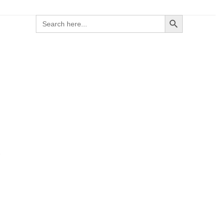
Search Button
Search
for:
s