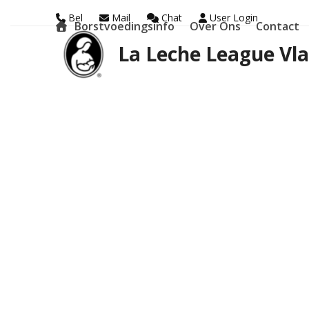
Skip
Bel
Mail
Chat
User Login
Borstvoedingsinfo
Over Ons
Contact
to
La Leche League Vl
content