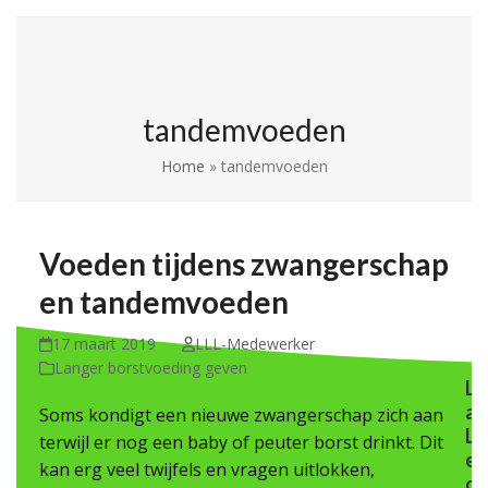
Skip
Open
Close
La Leche League
to
mobile
mobile
Vlaanderen
content
menu
menu
tandemvoeden
Home
»
tandemvoeden
Voeden tijdens zwangerschap
en tandemvoeden
17 maart 2019
LLL-Medewerker
Langer borstvoeding geven
L
a
Soms kondigt een nieuwe zwangerschap zich aan
L
terwijl er nog een baby of peuter borst drinkt. Dit
e
kan erg veel twijfels en vragen uitlokken,
c